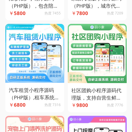
（PHP版），包含陪护
（PHP版），城市代理
人员端，便捷的预约管
￥
5800
版多端管理，兼容多种
￥
7800
热度 7455
热度 7209
理。-码小象源码
模式-码小象源码
汽车租赁小程序源码
社区团购小程序源码代
（PHP版）,租车系统，
理版，支持自营生鲜配
全流程管理下属门店及
￥
6800
送+社区团购团长管理
￥
9800
热度 7316
热度 7776
车辆资源，提供信用免
模式-码小象源码
押配置接口-码小象源码