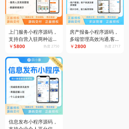
上门服务小程序源码，
房产报备小程序源码，
支持自营入驻两种运营
多端管理高效沟通,客户
模式+抢单派单模式结
￥
5800
数据明细管了-码小象源
￥
2800
热度 2750
热度 2717
合。-码小象源码
码
信息发布小程序源码，
支持企业个人平台信息