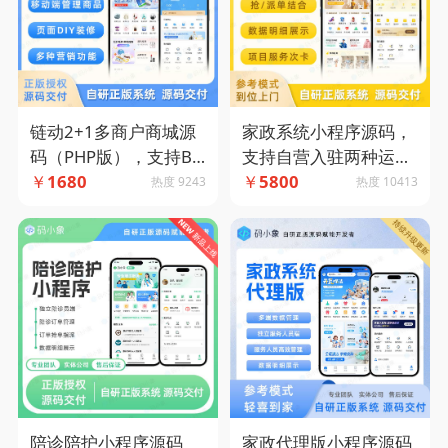
链动2+1多商户商城源
家政系统小程序源码，
码（PHP版），支持B2
支持自营入驻两种运营
B2C模式-码小象源码
￥
1680
模式+抢单派单模式结
￥
5800
热度 9243
热度 10413
合-码小象源码
陪诊陪护小程序源码
家政代理版小程序源码