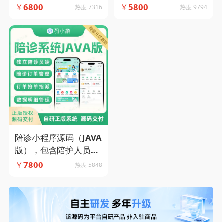
全流程管理下属门店及
列表展示+按摩师就近
￥
6800
￥
5800
热度 7316
热度 9794
车辆资源，提供信用免
派遣+订单跟踪主流框
押配置接口-码小象源码
架打造-码小象源码
陪诊小程序源码（JAVA
版），包含陪护人员
端，便捷的预约管理。-
￥
7800
热度 5848
码小象源码