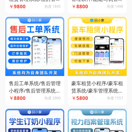
系统-码小象源码
￥
9800
理-码小象源码
￥
8800
热度 1845
热度 1498
售后工单系统/售后管理
豪车租赁小程序/豪车租
小程序/售后管理系统-
赁系统/豪车管理系统-
码小象源码
￥
8800
便捷预约-车辆管理-车
￥
5800
热度 2900
热度 1557
辆续租-门店管理-代客
下单-码小象源码