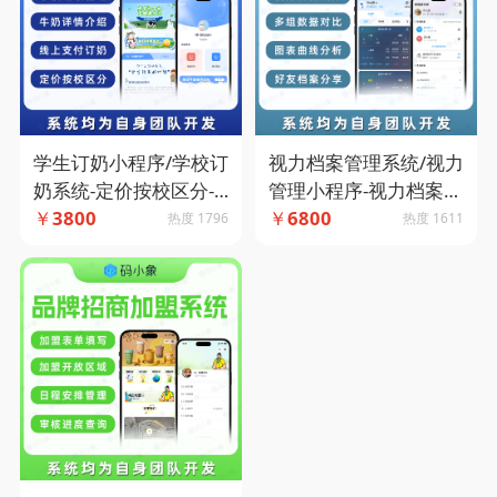
学生订奶小程序/学校订
视力档案管理系统/视力
奶系统-定价按校区分-
管理小程序-视力档案管
学校班级管理-牛奶详情
￥
3800
理-视力防控档案 -图表
￥
6800
热度 1796
热度 1611
介绍-线上支付订奶-码
曲线分析-码小象源码
小象源码