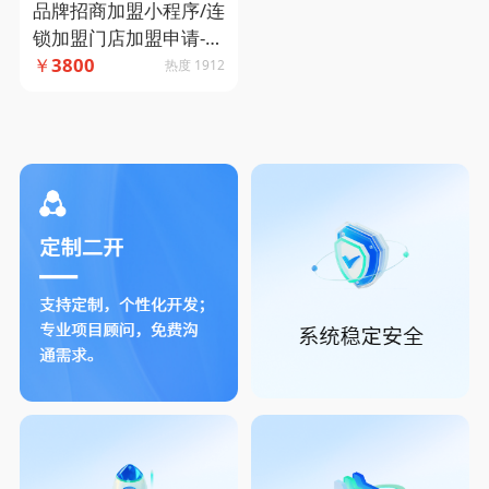
品牌招商加盟小程序/连
锁加盟门店加盟申请-加
盟意向管理-加盟资料提
￥
3800
热度 1912
交-码小象源码