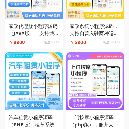
家政代理版小程序源码
家政系统小程序源码，
（JAVA版），支持城市
支持自营入驻两种运营
代理模式，多端多模式
模式+抢单派单模式结
￥
8800
￥
5800
热度 9378
热度 10413
设置-码小象源码
合-码小象源码
汽车租赁小程序源码
上门按摩小程序源码
（PHP版）,租车系统，
（php版），服务人员