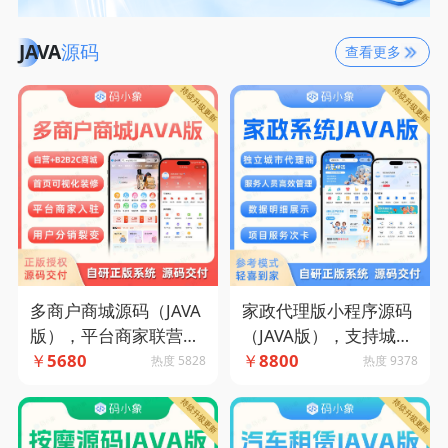
JAVA
源码
查看更多
多商户商城源码（JAVA
家政代理版小程序源码
版），平台商家联营等
（JAVA版），支持城市
多种运营模式-码小象源
￥
5680
代理模式，多端多模式
￥
8800
热度 5828
热度 9378
码
设置-码小象源码