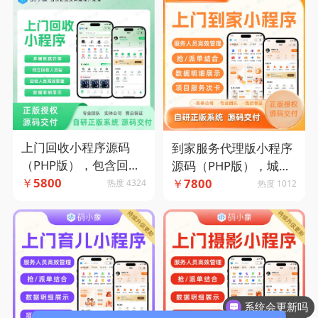
上门回收小程序源码
到家服务代理版小程序
（PHP版），包含回收
源码（PHP版），城市
人员端支持自营入驻两
￥
5800
代理版多端管理，兼容
￥
7800
热度 4324
热度 1012
种运营模式-码小象源码
多种模式-码小象源码
系统会更新吗