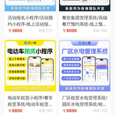
活动报名小程序/活动预
餐饮集团管理系统/高端
约小程序-线上活动报
餐厅预约系统-线上预订
名-查询比赛成绩-活动
￥
3800
就餐- 会员积分商城- 门
￥
8000
热度 2171
热度 1862
资讯-码小象源码
店预订确认-码小象源码
电动车租赁小程序/餐车
厂区租赁水电管理系统/
租赁系统/电动车租赁系
园区水电管理系统/租户
统-以租代购-线上下单
￥
8800
企业管理-租赁物业缴
￥
8800
热度 1855
热度 1755