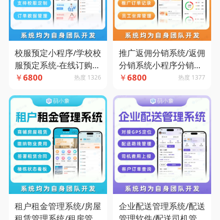
校服预定小程序/学校校
推广返佣分销系统/返佣
服预定系统-在线订购校
分销系统小程序分销小
服-学校班级管理-支持
￥
6800
程序/分销返佣推广小程
￥
6800
热度 1326
热度 1377
校服定制-订单数据管理
序-码小象源码
租户租金管理系统/房屋
企业配送管理系统/配送
租赁管理系统/租房管理
管理软件/配送司机管