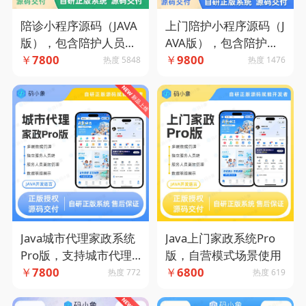
陪诊小程序源码（JAVA
上门陪护小程序源码（J
版），包含陪护人员
AVA版），包含陪护人
端，便捷的预约管理。-
￥
7800
员端支持自营入驻两种
￥
9800
热度 5848
热度 1476
码小象源码
运营模式-码小象源码
Java城市代理家政系统
Java上门家政系统Pro
Pro版，支持城市代理
版，自营模式场景使用
模式
￥
7800
￥
6800
热度 772
热度 619