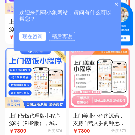
×
欢迎来到码小象网站，请问有什么可以
帮您？
上门育儿代理版小程序
上门摄影小程序源码代
源码（PHP版），城市
理版（PHP版），城市
代理版多端管理，兼容
￥
7800
代理版多端管理，兼容
￥
7800
现在咨询
稍后再说
热度 858
热度 842
多种模式-码小象源码
多种模式-码小象源码
上门做饭代理版小程序
上门美业小程序源码，
源码（PHP版），城市
支持自营入驻两种运营
代理版多端管理，兼容
￥
7800
模式+抢单派单模式结
￥
7800
热度 876
热度 875