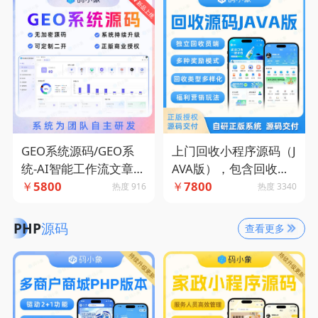
GEO系统源码/GEO系
上门回收小程序源码（J
统-AI智能工作流文章生
AVA版），包含回收人
成-平台批量发布-关键
￥
5800
员端支持自营入驻两种
￥
7800
热度 916
热度 3340
词智能检索-定时任务
运营模式-码小象源码
PHP
源码
查看更多