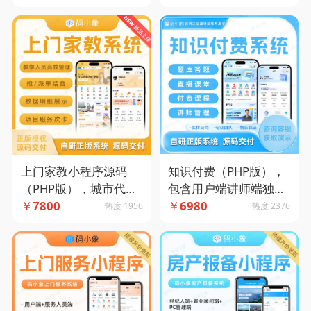
多种模式-码小象源码
合。-码小象源码
知识付费（PHP版），
上门家教小程序源码
包含用户端讲师端独立
（PHP版），城市代理
化管理，可进行课程直
￥
6980
版多端管理，兼容多种
￥
7800
热度 2376
热度 1956
播-码小象源码
模式-码小象源码