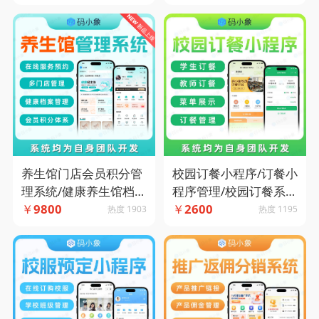
租车-在线延期续租-合
纳-水电账单生成-厂区
同分期付款-码小象源码
来访预约-码小象源码
养生馆门店会员积分管
校园订餐小程序/订餐小
理系统/健康养生馆档案
程序管理/校园订餐系
管理系统-在线服务预
￥
9800
统/学校订餐小程序-码
￥
2600
热度 1903
热度 1195
约-多门店管理-健康档
小象源码
案管理-会员积分体系-
码小象源码