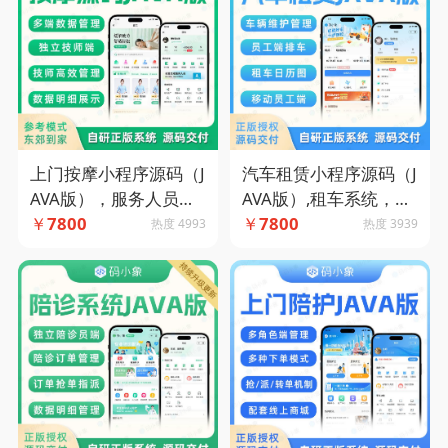
上门按摩小程序源码（J
汽车租赁小程序源码（J
AVA版），服务人员展
AVA版）,租车系统，全
示+按摩师就近派遣+订
￥
7800
流程管理下属门店及车
￥
7800
热度 4993
热度 3939
单跟踪-码小象源码
辆资源，提供信用免押
配置接口-码小象源码