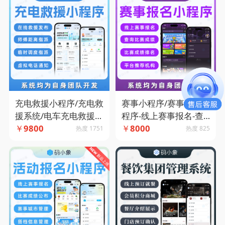
充电救援小程序/充电救
赛事小程序/赛事预约小
援系统/电车充电救援A
程序-线上赛事报名-查
PP-在线救援发布-支持
￥
9800
询比赛成绩-比赛成绩排
￥
8000
热度 1751
热度 825
城市代理-临时调度指
名-平台推荐机构-码小
派-独立救援端-码小象
象源码
源码