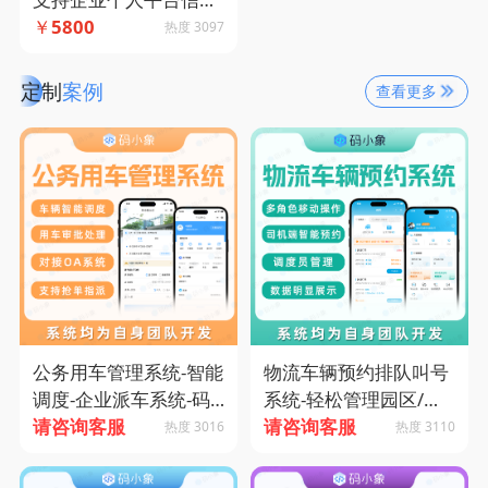
管理，平台商城商品出
￥
5800
热度 3097
售-码小象源码
定制
案例
查看更多
公务用车管理系统-智能
物流车辆预约排队叫号
调度-企业派车系统-码
系统-轻松管理园区/厂
小象源码
请咨询客服
房进出车辆-码小象源码
请咨询客服
热度 3016
热度 3110