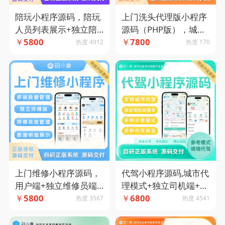
陪玩小程序源码，陪玩
上门洗头代理版小程序
人员列表展示+独立陪
源码（PHP版），城市
玩端管理+订单跟踪 主
￥
5800
代理版多端管理，兼容
￥
7800
热度 4912
热度 170
流框架打造-码小象源码
多种模式-码小象源码
代驾小程序源码,城市代
上门维修小程序源码，
理模式+独立司机端+多
用户端+独立维修员端
种计费模式+多种代驾
￥
6800
+管理端-码小象源码
￥
5800
热度 4541
热度 3567
下单方式-码小象源码