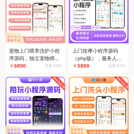
上门按摩小程序源码
宠物上门喂养洗护小程
（php版），服务人员
序源码，独立宠物师端
列表展示+按摩师就近
￥
5800
+线上宠物商城-码小象
￥
6800
热度 9794
热度 6260
派遣+订单跟踪主流框
源码
架打造-码小象源码