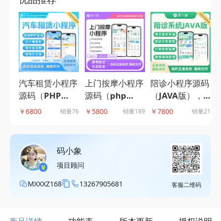
汽车租赁小程序
上门按摩小程序
小程序
家政代理版小程
源码（PHP
源码（php
持自营
序源码（JAVA
版）,租车系
版），服务人员
运营模
版），支持城市
￥6800
￥5800
￥8800
销量76
销量189
销量238
销量45
统，全流程管理
列表展示+按摩
派单模
代理模式，多端
下属门店及车辆
师就近派遣+订
码小象
多模式设置-码
资源，提供信用
单跟踪主流框架
小象源码
码小象
免押配置接口-
打造-码小象源
项目顾问
码小象源码
码
MXXXZ168
13267905681
客服二维码