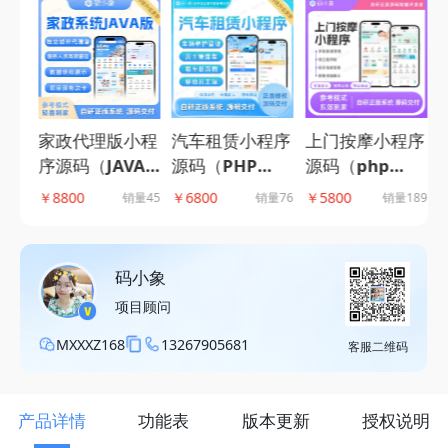
汽车租赁小程序
上门按摩小程序
程序
家政代理版小程
源码（PHP
源码（php
自营
序源码（JAVA
版）,租车系
版），服务人员
营模
版），支持城市
￥6800
￥5800
￥8800
￥
销量76
销量189
238
销量45
统，全流程管理
列表展示+按摩
单模
代理模式，多端
下属门店及车辆
师就近派遣+订
象
多模式设置-码
资源，提供信用
单跟踪主流框架
小象源码
码小象
免押配置接口-
打造-码小象源
项目顾问
码小象源码
码
MXXXZ168
13267905681
客服二维码
产品详情
功能表
版本更新
授权说明