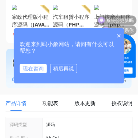
程序
家政代理版小程
汽车租赁小程序
上门按摩小程序
系统会更新吗
自营
序源码（JAVA
源码（PHP
源码（php
怎么联系你
营模
版），支持城市
版）,租车系
版），服务人员
￥8800
￥6800
￥5800
￥
×
238
销量45
销量76
销量189
单模
代理模式，多端
统，全流程管理
列表展示+按摩
欢迎来到码小象网站，请问有什么可以
象
多模式设置-码
下属门店及车辆
师就近派遣+订
帮您？
小象源码
资源，提供信用
单跟踪主流框架
码小象
免押配置接口-
打造-码小象源
项目顾问
现在咨询
稍后再说
码小象源码
码
MXXXZ168
13267905681
客服二维码
产品详情
功能表
版本更新
授权说明
源码类型：
源码
数 据 库：
MySql