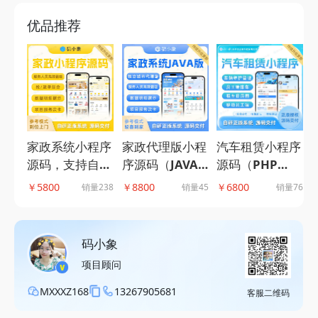
优品推荐
汽车租赁小程序
家政系统小程序
家政代理版小程
源码（PHP
源码，支持自营
序源码（JAVA
版）,租车系
入驻两种运营模
版），支持城市
￥6800
￥
￥5800
￥8800
销量76
销量238
销量45
统，全流程管理
式+抢单派单模
代理模式，多端
下属门店及车辆
式结合-码小象
多模式设置-码
资源，提供信用
源码
小象源码
码小象
免押配置接口-
项目顾问
码小象源码
MXXXZ168
13267905681
客服二维码