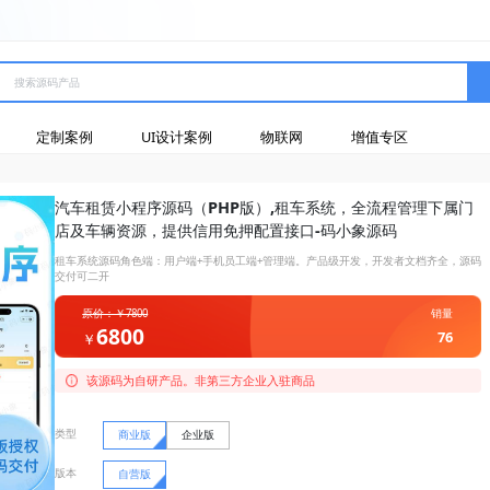
定制案例
UI设计案例
物联网
增值专区
汽车租赁小程序源码（PHP版）,租车系统，全流程管理下属门
店及车辆资源，提供信用免押配置接口-码小象源码
租车系统源码角色端：用户端+手机员工端+管理端。产品级开发，开发者文档齐全，源码
交付可二开
原价：￥7800
销量
6800
76
￥
该源码为自研产品。非第三方企业入驻商品
类型
商业版
企业版
版本
自营版