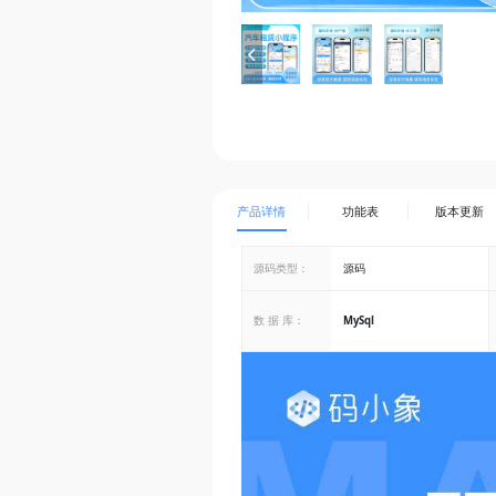
产品详情
功能表
版本更新
源码类型：
源码
数 据 库：
MySql