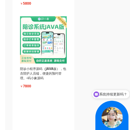
5800
￥
陪诊小程序源码（JAVA版），包
含陪护人员端，便捷的预约管
理。-码小象源码
系统持续更新吗？
7800
￥
系统源码交付吗？