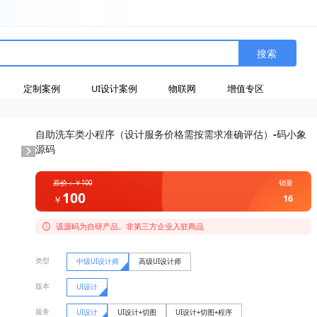
搜索
定制案例
UI设计案例
物联网
增值专区
自助洗车类小程序（设计服务价格需按需求准确评估）-码小象
源码
原价：￥100
销量
100
16
￥
该源码为自研产品。非第三方企业入驻商品
类型
中级UI设计师
高级UI设计师
版本
UI设计
服务
UI设计
UI设计+切图
UI设计+切图+程序