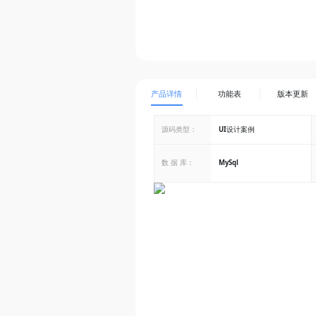
产品详情
功能表
版本更新
源码类型：
UI设计案例
数 据 库：
MySql