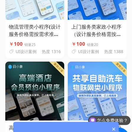
物流管理类小程序(设计
上门服务类家政小程序
服务价格需按需求准确
（设计服务价格需按需
评估)-码小象源码
求准确评估）-码小象源
￥
100
￥
100
销量25
销量20
码
UI设计案例
热度 1316
UI设计案例
热度 1388
怎么免费体验？
高端酒店预约会员小程
自助洗车类小程序（设
×