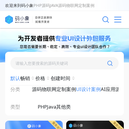
欢迎来到码小象
PHP源码
JAVA源码
物联网
定制案例
默认
畅销
价格
创建时间
分类
源码
物联网
定制案例
UI设计案例
AI应用源码
类型
PHP
Java
其他类