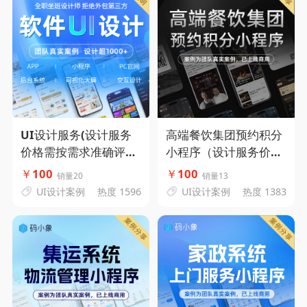
UI设计服务(设计服务
高端餐饮集团预约积分
价格需按需求准确评估)
小程序（设计服务价格
-码小象源码
需按需求准确评估）-码
￥
100
￥
100
销量20
销量13
小象源码
UI设计案例
热度 1596
UI设计案例
热度 1383