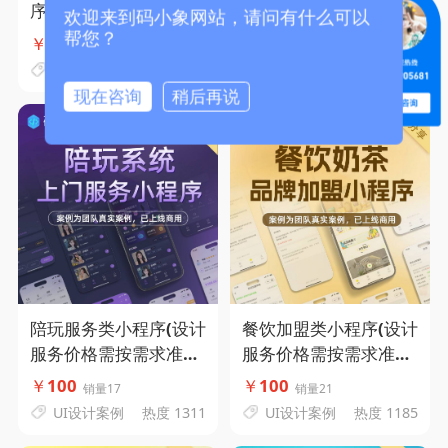
序(设计服务价格需按需
计服务价格需按需求准
欢迎来到码小象网站，请问有什么可以
求准确评估)-码小象源
确评估）-码小象源码
帮您？
￥
100
￥
100
销量12
销量16
码
UI设计案例
热度 1248
UI设计案例
热度 1363
现在咨询
稍后再说
陪玩服务类小程序(设计
餐饮加盟类小程序(设计
服务价格需按需求准确
服务价格需按需求准确
评估)-
评估)-码小象源码
￥
100
￥
100
销量17
销量21
UI设计案例
热度 1311
UI设计案例
热度 1185