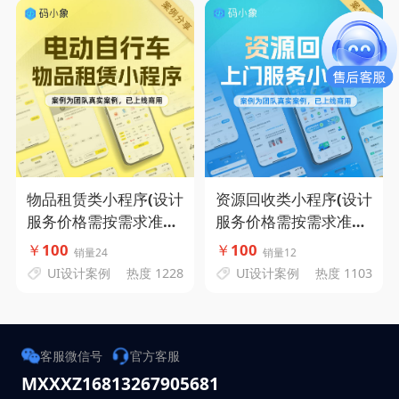
物品租赁类小程序(设计
资源回收类小程序(设计
服务价格需按需求准确
服务价格需按需求准确
评估)-码小象源码
评估)-码小象源码
￥
100
￥
100
销量24
销量12
UI设计案例
热度 1228
UI设计案例
热度 1103
客服微信号
官方客服
MXXXZ168
13267905681